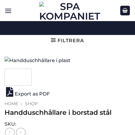
Skip
to
content
FILTRERA
Export as PDF
HOME
»
SHOP
Handduschhållare i borstad stål
SKU: