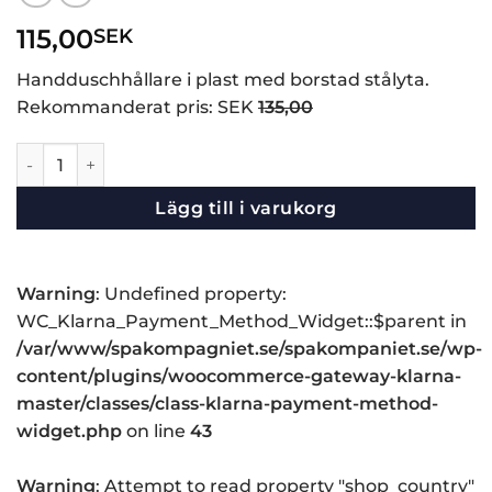
115,00
SEK
Handduschhållare i plast med borstad stålyta.
Rekommanderat pris: SEK
135,00
Handduschhållare i borstad stål mängd
Lägg till i varukorg
Warning
: Undefined property:
WC_Klarna_Payment_Method_Widget::$parent in
/var/www/spakompagniet.se/spakompaniet.se/wp-
content/plugins/woocommerce-gateway-klarna-
master/classes/class-klarna-payment-method-
widget.php
on line
43
Warning
: Attempt to read property "shop_country"