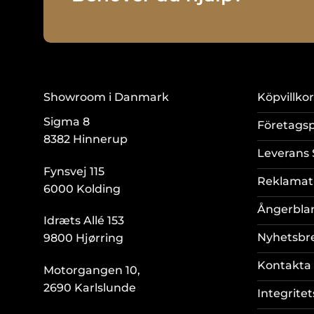
Showroom i Danmark
Köpvillkor
Sigma 8
Företagsp
8382 Hinnerup
Leverans 
Fynsvej 115
Reklamat
6000 Kolding
Ångerbla
Idræts Allé 153
Nyhetsbr
9800 Hjørring
Kontakta 
Motorgangen 10,
2690 Karlslunde
Integritet