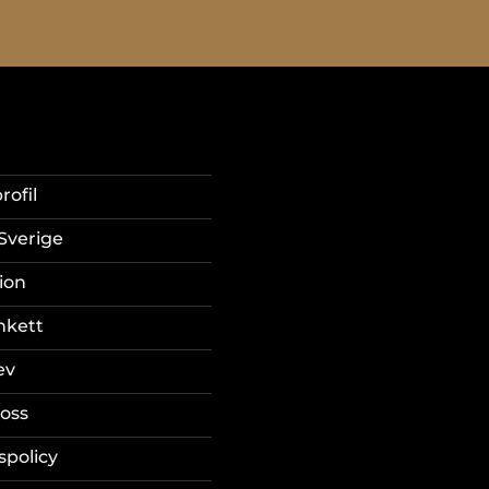
rofil
Sverige
ion
nkett
ev
oss
spolicy