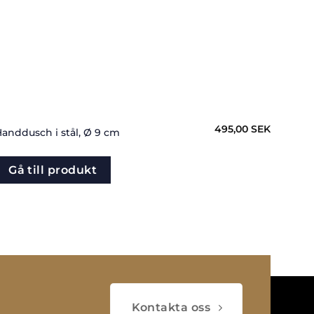
495,00
SEK
anddusch i stål, Ø 9 cm
Termo
Gå till produkt
Gå
Kontakta oss