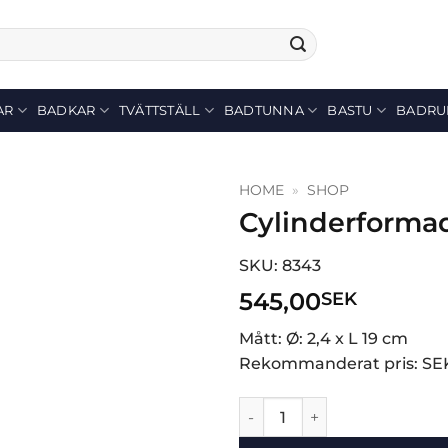
AR
BADKAR
TVÄTTSTÄLL
BADTUNNA
BASTU
BADRU
HOME
»
SHOP
Cylinderforma
SKU: 8343
545,00
SEK
Mått: Ø: 2,4 x L 19 cm
Rekommanderat pris: SE
Cylinderformad handdusch