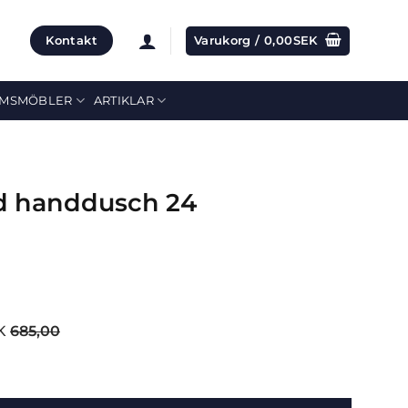
Kontakt
Varukorg /
0,00
SEK
MSMÖBLER
ARTIKLAR
d handdusch 24
K
685,00
 24 mängd