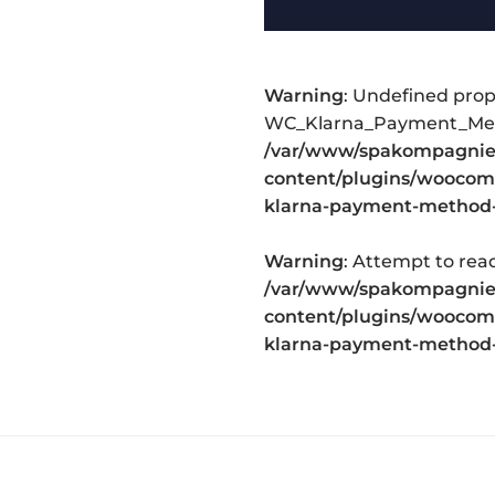
Warning
: Undefined prop
WC_Klarna_Payment_Met
/var/www/spakompagniet
content/plugins/woocomm
klarna-payment-method
Warning
: Attempt to rea
/var/www/spakompagniet
content/plugins/woocomm
klarna-payment-method