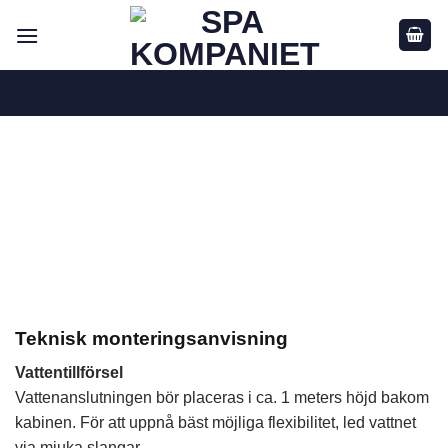
Skip
to
content
Teknisk monteringsanvisning
Vattentillförsel
Vattenanslutningen bör placeras i ca. 1 meters höjd bakom
kabinen. För att uppnå bäst möjliga flexibilitet, led vattnet
via mjuka slangar.