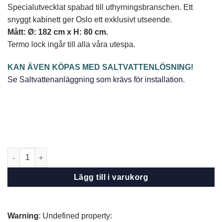
ursprungliga
nuvarande
Specialutvecklat spabad till uthyrningsbranschen. Ett
priset
priset
snyggt kabinett ger Oslo ett exklusivt utseende.
var:
är:
Mått: Ø: 182 cm x H: 80 cm.
58.595,00
52.995,00
Termo lock ingår till alla våra utespa.
SEK.
SEK.
KAN ÄVEN KÖPAS MED SALTVATTENLÖSNING!
Se Saltvattenanläggning som krävs för installation.
Utomhusspa Oslo mängd
Lägg till i varukorg
Warning
: Undefined property: