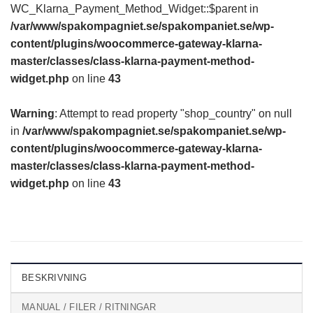
WC_Klarna_Payment_Method_Widget::$parent in
/var/www/spakompagniet.se/spakompaniet.se/wp-
content/plugins/woocommerce-gateway-klarna-
master/classes/class-klarna-payment-method-
widget.php
on line
43
Warning
: Attempt to read property "shop_country" on null
in
/var/www/spakompagniet.se/spakompaniet.se/wp-
content/plugins/woocommerce-gateway-klarna-
master/classes/class-klarna-payment-method-
widget.php
on line
43
BESKRIVNING
MANUAL / FILER / RITNINGAR