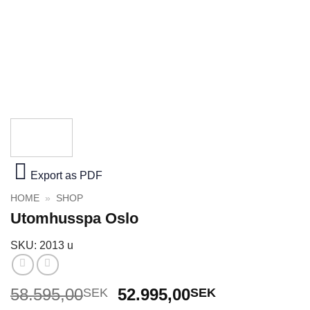
Export as PDF
HOME
»
SHOP
Utomhusspa Oslo
SKU: 2013 u
Det
Det
58.595,00
52.995,00
SEK
SEK