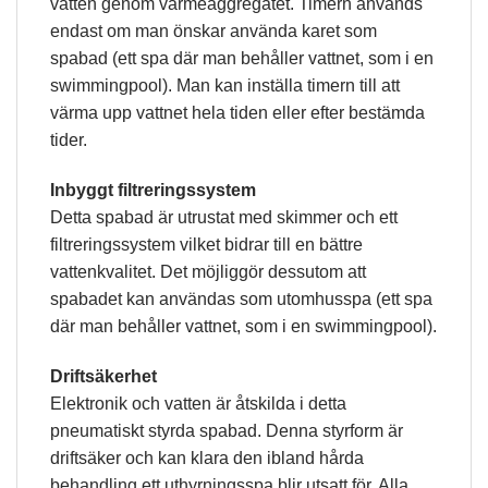
vatten genom värmeaggregatet. Timern används
endast om man önskar använda karet som
spabad (ett spa där man behåller vattnet, som i en
swimmingpool). Man kan inställa timern till att
värma upp vattnet hela tiden eller efter bestämda
tider.
Inbyggt filtreringssystem
Detta spabad är utrustat med skimmer och ett
filtreringssystem vilket bidrar till en bättre
vattenkvalitet. Det möjliggör dessutom att
spabadet kan användas som utomhusspa (ett spa
där man behåller vattnet, som i en swimmingpool).
Driftsäkerhet
Elektronik och vatten är åtskilda i detta
pneumatiskt styrda spabad. Denna styrform är
driftsäker och kan klara den ibland hårda
behandling ett uthyrningsspa blir utsatt för. Alla