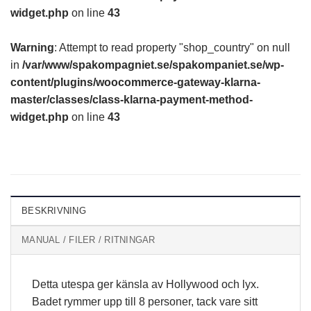
widget.php
on line
43
Warning
: Attempt to read property "shop_country" on null
in
/var/www/spakompagniet.se/spakompaniet.se/wp-
content/plugins/woocommerce-gateway-klarna-
master/classes/class-klarna-payment-method-
widget.php
on line
43
BESKRIVNING
MANUAL / FILER / RITNINGAR
Detta utespa ger känsla av Hollywood och lyx.
Badet rymmer upp till 8 personer, tack vare sitt