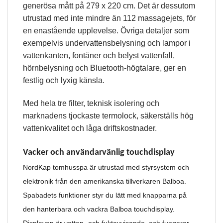
generösa mått på 279 x 220 cm. Det är dessutom
utrustad med inte mindre än 112 massagejets, för
en enastående upplevelse. Övriga detaljer som
exempelvis undervattensbelysning och lampor i
vattenkanten, fontäner och belyst vattenfall,
hörnbelysning och Bluetooth-högtalare, ger en
festlig och lyxig känsla.
Med hela tre filter, teknisk isolering och
marknadens tjockaste termolock, säkerställs hög
vattenkvalitet och låga driftskostnader.
Vacker och användarvänlig touchdisplay
NordKap tomhusspa är utrustad med styrsystem och
elektronik från den amerikanska tillverkaren Balboa.
Spabadets funktioner styr du lätt med knapparna på
den hanterbara och vackra Balboa touchdisplay.
Displayen är vatten- och fuktavvisande, och fungerar