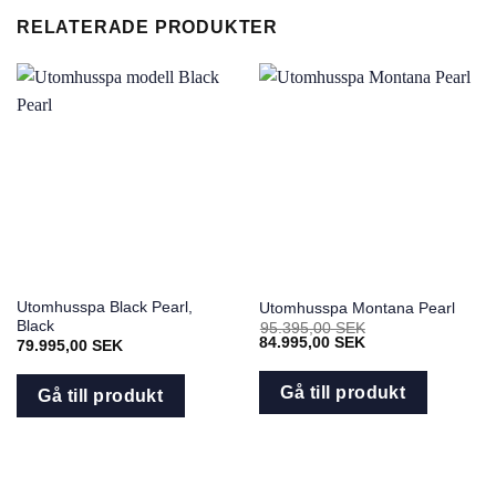
RELATERADE PRODUKTER
Utomhusspa Black Pearl,
Utomhusspa Montana Pearl
Black
95.395,00
SEK
Det
Det
84.995,00
SEK
79.995,00
SEK
ursprungliga
nuvarande
priset
priset
var:
är:
Gå till produkt
Gå till produkt
95.395,00
84.995,00
SEK.
SEK.