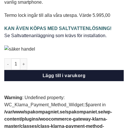
vanlig smartphone.
136.195,00
112.995,0
SEK.
SEK.
Termo lock ingår till alla våra utespa. Värde 5.995,00
KAN ÄVEN KÖPAS MED SALTVATTENLÖSNING!
Se Saltvattenanläggning som krävs för installation.
Utomhusspa Dream i svart mängd
Lägg till i varukorg
Warning
: Undefined property:
WC_Klarna_Payment_Method_Widget::$parent in
/var/www/spakompagniet.se/spakompaniet.se/wp-
content/plugins/woocommerce-gateway-klarna-
master/classes/class-klarna-payment-method-