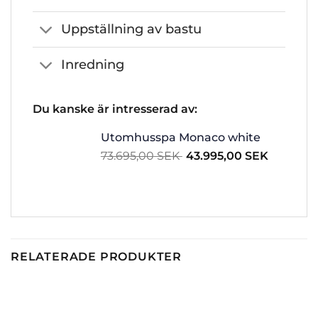
Uppställning av bastu
Inredning
Du kanske är intresserad av:
Utomhusspa Monaco white
Det
Det
73.695,00
SEK
43.995,00
SEK
ursprungliga
nuvaran
priset
priset
var:
är:
73.695,00
43.995,0
SEK.
SEK.
RELATERADE PRODUKTER