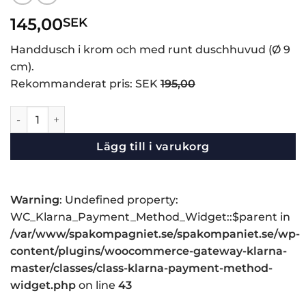
145,00
SEK
Handdusch i krom och med runt duschhuvud (Ø 9
cm).
Rekommanderat pris: SEK
195,00
Handdusch i krom, Ø 9 cm mängd
Lägg till i varukorg
Warning
: Undefined property:
WC_Klarna_Payment_Method_Widget::$parent in
/var/www/spakompagniet.se/spakompaniet.se/wp-
content/plugins/woocommerce-gateway-klarna-
master/classes/class-klarna-payment-method-
widget.php
on line
43