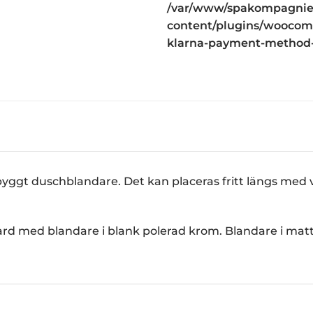
/var/www/spakompagniet
content/plugins/woocomm
klarna-payment-method
byggt duschblandare. Det kan placeras fritt längs med
d med blandare i blank polerad krom. Blandare i mattsv