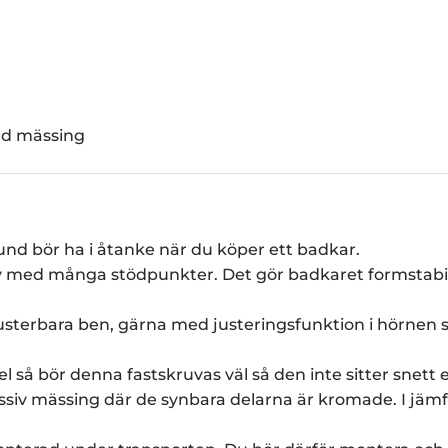
ad mässing
nd bör ha i åtanke när du köper ett badkar.
iv med många stödpunkter. Det gör badkaret formstabilt
usterbara ben, gärna med justeringsfunktion i hörnen så
å bör denna fastskruvas väl så den inte sitter snett ell
 massiv mässing där de synbara delarna är kromade. I j