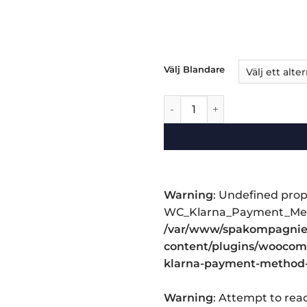
Välj Blandare
Badkar Dragør matt mängd
Warning
: Undefined prop
WC_Klarna_Payment_Met
/var/www/spakompagniet
content/plugins/woocomm
klarna-payment-method
Warning
: Attempt to rea