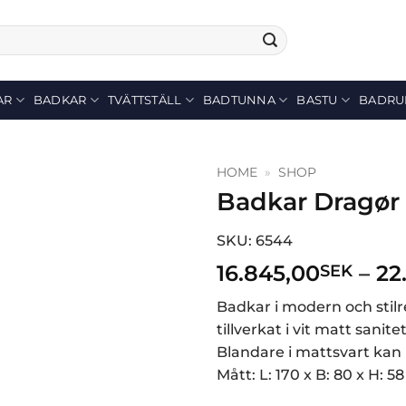
AR
BADKAR
TVÄTTSTÄLL
BADTUNNA
BASTU
BADRU
HOME
»
SHOP
Badkar Dragør
SKU: 6544
16.845,00
–
22
SEK
Badkar i modern och stil
tillverkat i vit matt sani
Blandare i mattsvart kan k
Mått: L: 170 x B: 80 x H: 5