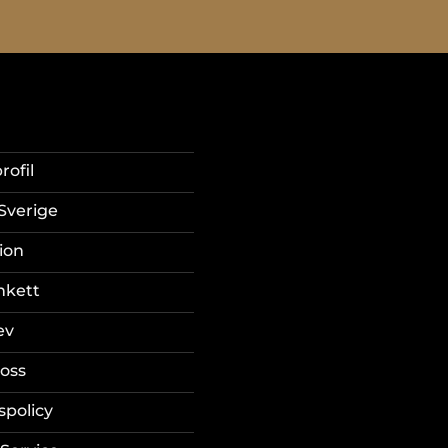
rofil
Sverige
ion
nkett
ev
oss
spolicy