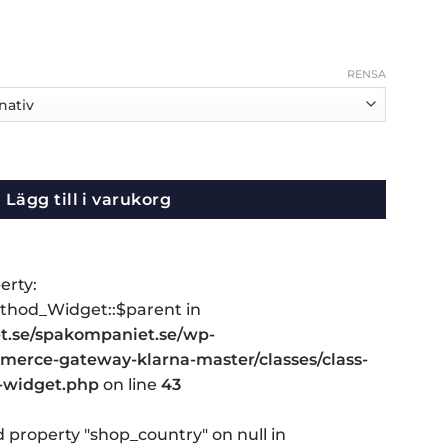
RENSA
Lägg till i varukorg
erty:
hod_Widget::$parent in
.se/spakompaniet.se/wp-
erce-gateway-klarna-master/classes/class-
-widget.php
on line
43
d property "shop_country" on null in