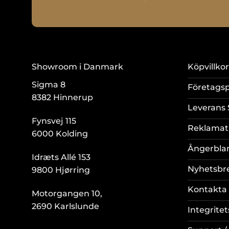
Showroom i Danmark
Köpvillkor
Sigma 8
Företagsp
8382 Hinnerup
Leverans 
Fynsvej 115
Reklamat
6000 Kolding
Ångerbla
Idræts Allé 153
Nyhetsbr
9800 Hjørring
Kontakta 
Motorgangen 10,
2690 Karlslunde
Integritet