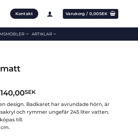
Kontakt
Varukorg /
0,00
SEK
MSMÖBLER
ARTIKLAR
 matt
Prisintervall:
.140,00
SEK
16.845,00
ren design. Badkaret har avrundade hörn, är
SEK
tetsakryl och rymmer ungefär 245 liter vatten.
till
öpas till.
22.140,00
8 cm.
SEK