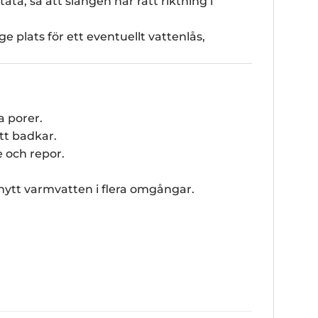
a, så att slangen har rätt riktning i
e plats för ett eventuellt vattenlås,
a porer.
tt badkar.
e och repor.
 nytt varmvatten i flera omgångar.