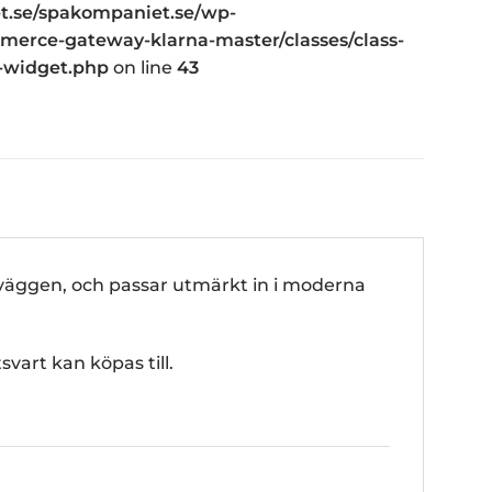
.se/spakompaniet.se/wp-
erce-gateway-klarna-master/classes/class-
-widget.php
on line
43
 väggen, och passar utmärkt in i moderna
art kan köpas till.