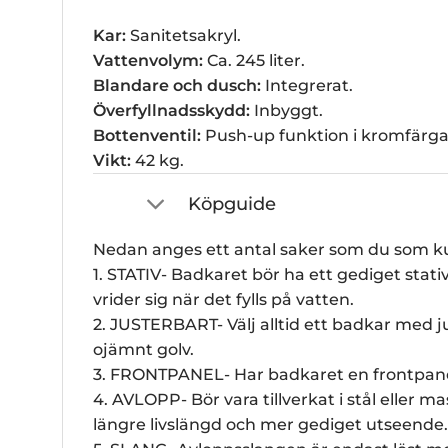
Kar:
Sanitetsakryl.
Vattenvolym:
Ca. 245 liter.
Blandare och dusch:
Integrerat.
Överfyllnadsskydd:
Inbyggt.
Bottenventil:
Push-up funktion i kromfärg
Vikt:
42 kg.
Köpguide
Nedan anges ett antal saker som du som ku
1. STATIV- Badkaret bör ha ett gediget stat
vrider sig när det fylls på vatten.
2. JUSTERBART- Välj alltid ett badkar med j
ojämnt golv.
3. FRONTPANEL- Har badkaret en frontpanel s
4. AVLOPP- Bör vara tillverkat i stål eller
längre livslängd och mer gediget utseende.