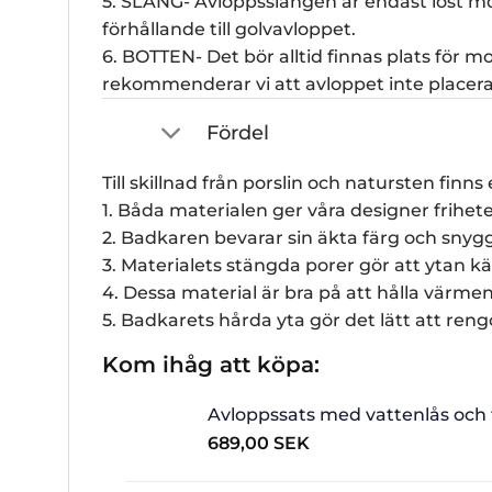
5. SLANG- Avloppsslangen är endast löst mon
förhållande till golvavloppet.
6. BOTTEN- Det bör alltid finnas plats för m
rekommenderar vi att avloppet inte placera
Fördel
Till skillnad från porslin och natursten fi
1. Båda materialen ger våra designer frihet
2. Badkaren bevarar sin äkta färg och snygg
3. Materialets stängda porer gör att ytan k
4. Dessa material är bra på att hålla värme
5. Badkarets hårda yta gör det lätt att ren
Kom ihåg att köpa:
Avloppssats med vattenlås och 
689,00
SEK