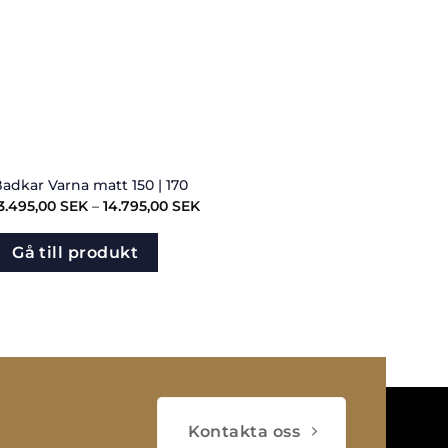
adkar Varna matt 150 | 170
Badk
Prisintervall:
3.495,00
SEK
–
14.795,00
SEK
13.495,00
SEK
Gå
till
Gå till produkt
14.795,00
SEK
Kontakta oss