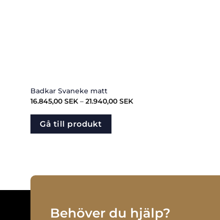
Badkar Svaneke matt
Prisintervall:
16.845,00
SEK
–
21.940,00
SEK
16.845,00
SEK
till
Gå till produkt
21.940,00
SEK
Behöver du hjälp?