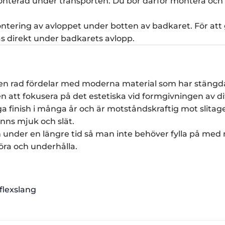
terad under transporten. Du bör därför montera och tät
ontering av avloppet under botten av badkaret. För att g
s direkt under badkarets avlopp.
nns en rad fördelar med moderna material som har stängd
en att fokusera på det estetiska vid formgivningen av di
a finish i många år och är motståndskraftig mot slitag
änns mjuk och slät.
n under en längre tid så man inte behöver fylla på med
göra och underhålla.
flexslang