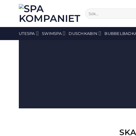
Skip
to
Sök
efter:
content
UTESPA
SWIMSPA
DUSCHKABIN
BUBBELBADK
SKA