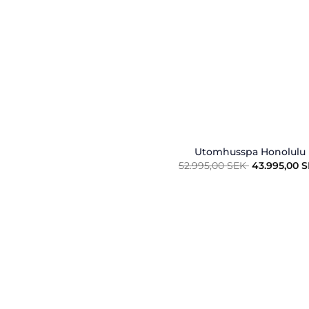
Utomhusspa Honolulu
Det
52.995,00
SEK
43.995,00
S
ursprungli
priset
var:
52.995,00
SEK.