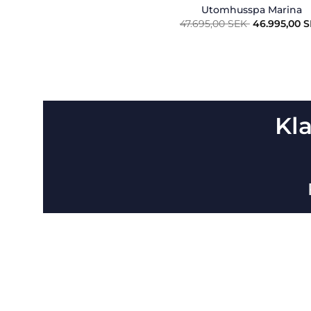
Utomhusspa Marina
Det
47.695,00
SEK
46.995,00
S
ursprungli
priset
var:
47.695,00
SEK.
Kl