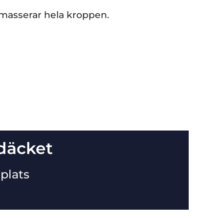
masserar hela kroppen.
 däcket
plats